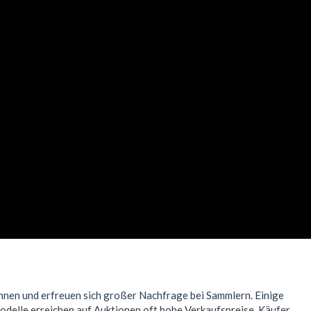
onnen und erfreuen sich großer Nachfrage bei Sammlern. Einige
odelle erreichen auf Auktionen oft hohe Verkaufspreise. Käufer