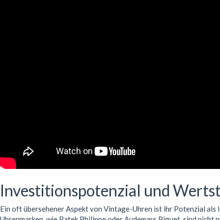
Investitionspotenzial und Werts
Ein oft übersehener Aspekt von Vintage-Uhren ist ihr Potenzial als
Uhrenmarken, wie Patek Philippe oder Audemars Piguet, sind nicht n