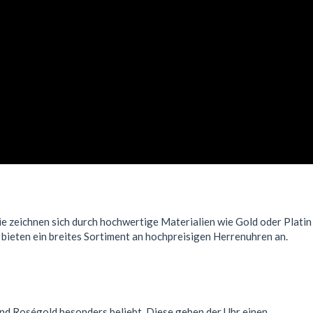
ie zeichnen sich durch hochwertige Materialien wie Gold oder Platin
bieten ein breites Sortiment an hochpreisigen Herrenuhren an.
und Roségold besonders beliebt. Diese geben der Uhr einen