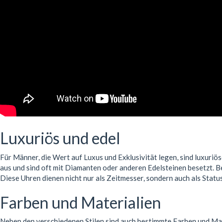
Luxuriös und edel
Für Männer, die Wert auf Luxus und Exklusivität legen, sind luxuriö
aus und sind oft mit Diamanten oder anderen Edelsteinen besetzt. B
Diese Uhren dienen nicht nur als Zeitmesser, sondern auch als Stat
Farben und Materialien
Neben den verschiedenen Stilen sind auch bestimmte Farben und Mate