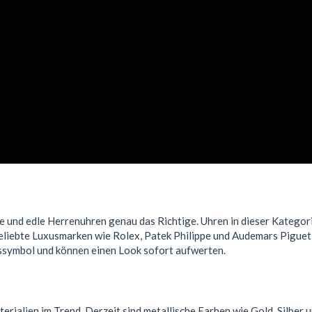
se und edle Herrenuhren genau das Richtige. Uhren in dieser Kategor
eliebte Luxusmarken wie Rolex, Patek Philippe und Audemars Piguet 
ussymbol und können einen Look sofort aufwerten.
rialien im Trend. Derzeit sind metallische Farben wie Gold, Silber 